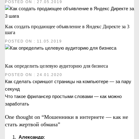
POSTED ON : 27.05.2019
Как создать продающее объявление в Яндекс Директе за 3
шага
POSTED ON : 11.05.2019
Как определить целевую аудиторию для бизнеса
POSTED ON : 24.01.2020
Предыдущая
Как сделать скриншот страницы на компьютере — за пару
Навигация
запись:
секунд
Следующая
Что такое фрилансер простыми словами — как можно
по
запись:
заработать
записям
One thought on “Мошенники в интернете — как не
стать жертвой обмана”
Александр
: