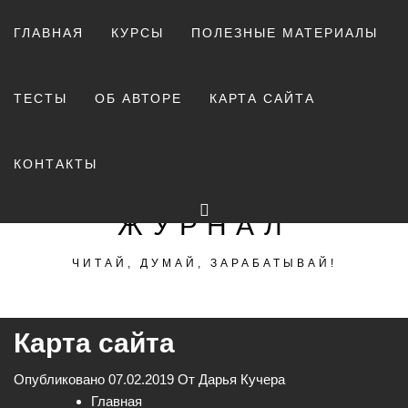
Перейти
к
ГЛАВНАЯ
КУРСЫ
ПОЛЕЗНЫЕ МАТЕРИАЛЫ
содержимому
ТЕСТЫ
ОБ АВТОРЕ
КАРТА САЙТА
ХИТРЫЙ ЛИС —
КОНТАКТЫ
ДЕЛОВОЙ
ЖУРНАЛ
ЧИТАЙ, ДУМАЙ, ЗАРАБАТЫВАЙ!
Карта сайта
Опубликовано
07.02.2019
От
Дарья Кучера
Главная