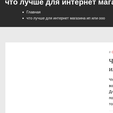
что лучше для интернет маг
Главная
что лучше для интернет магазина ип или ооо
#
Ч
и
Чт
во
Дл
по
то