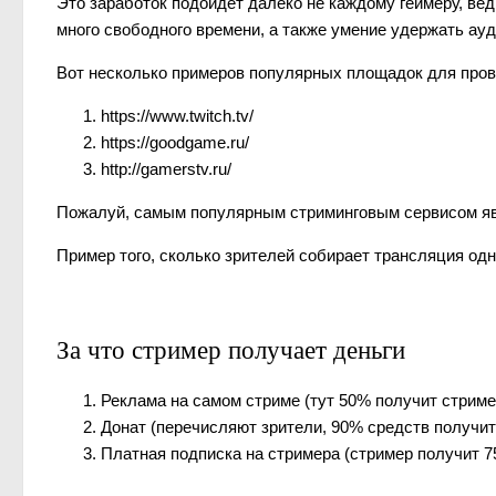
Это заработок подойдёт далеко не каждому геймеру, ве
много свободного времени, а также умение удержать ау
Вот несколько примеров популярных площадок для пров
https://www.twitch.tv/
https://goodgame.ru/
http://gamerstv.ru/
Пожалуй, самым популярным стриминговым сервисом я
Пример того, сколько зрителей собирает трансляция одн
За что стример получает деньги
Реклама на самом стриме (тут 50% получит стриме
Донат (перечисляют зрители, 90% средств получит
Платная подписка на стримера (стример получит 7