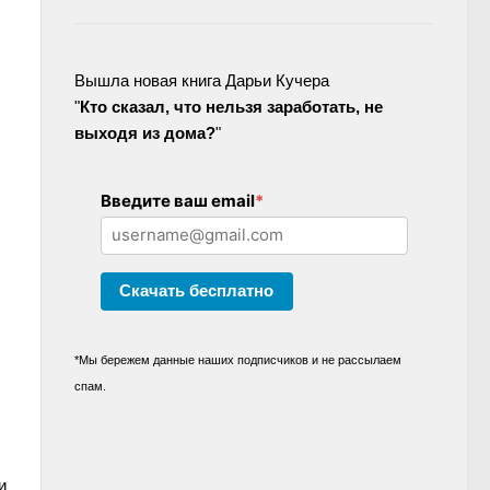
Вышла новая книга Дарьи Кучера
"
Кто сказал, что нельзя заработать, не
выходя из дома?
"
Введите ваш email
*
Скачать бесплатно
*Мы бережем данные наших подписчиков и не рассылаем
спам.
и