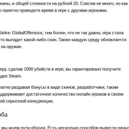
скины, в общей сложности на рублей 20. Совсем не много, но как
о приятно проведете время в игре с другими игроками.
ike: GlobalOffensive, тем более, что не так давно, игра стала
 что выпадет какой-либо скин. Также каждую среду обновляется
 на оружие.
ру, сделав 1000 убийств в игре, вы гарантировано получите
адке Steam.
латно раздавая бонусы в виде скинов, разработчики, таким
оддерживают достаточное количество онлайн игроков в своем
кой серьезной конкуренции.
оба
 мы ищем пути обхода. Есть несколько способов вывести деньг