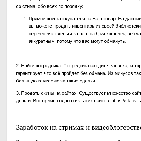
со стима, обо всех по порядку:
Прямой поиск покупателя на Ваш товар. На данны
вы можете продать инвентарь из своей библиотеки.
перечисляет деньги за него на Qiwi кошелек, вебм
аккуратным, потому что вас могут обмануть.
2. Найти посредника. Посредник находит человека, котор
гарантирует, что всё пройдет без обмана. Из минусов т
большую комиссию за такие сделки.
3. Продать скины на сайтах. Существует множество сайт
деньги. Вот пример одного из таких сайтов:
https://skins.
Заработок на стримах и видеоблогерств